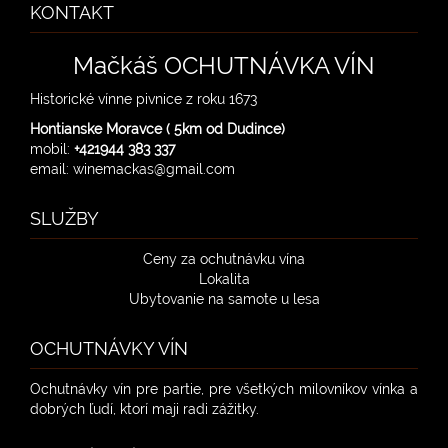
KONTAKT
Mačkáš OCHUTNÁVKA VÍN
Historické vínne pivnice z roku 1673
Hontianske Moravce ( 5km od Dudince)
mobil:
+421944 383 337
email: winemackas@gmail.com
SLUŽBY
Ceny za ochutnávku vína
Lokalita
Ubytovanie na samote u lesa
OCHUTNÁVKY VÍN
Ochutnávky vín pre partie, pre všetkých milovníkov vínka a
dobrých ľudí, ktorí maji radi zážitky.