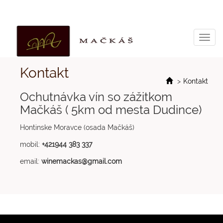
Toggl
navig
Kontakt
>
Kontakt
Ochutnávka vín so zážitkom
Mačkáš ( 5km od mesta Dudince)
Hontinske Moravce (osada Mačkáš)
mobil:
+421944 383 337
email:
winemackas@gmail.com