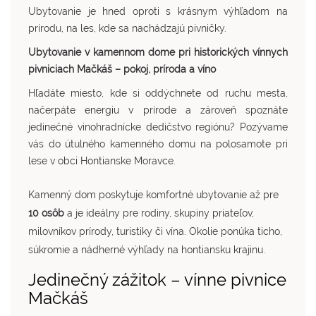
Ubytovanie je hned oproti s krásnym výhľadom na
prírodu, na les, kde sa nachádzajú pivničky.
Ubytovanie v kamennom dome pri historických vínnych
pivniciach Mačkáš – pokoj, príroda a víno
Hľadáte miesto, kde si oddýchnete od ruchu mesta,
načerpáte energiu v prírode a zároveň spoznáte
jedinečné vinohradnícke dedičstvo regiónu? Pozývame
vás do útulného kamenného domu na polosamote pri
lese v obci
Hontianske Moravce
.
Kamenný dom poskytuje komfortné ubytovanie až pre
10 osôb
a je ideálny pre rodiny, skupiny priateľov,
milovníkov prírody, turistiky či vína. Okolie ponúka ticho,
súkromie a nádherné výhľady na hontiansku krajinu.
Jedinečný zážitok – vínne pivnice
Mačkáš