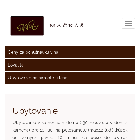
Toggl
navig
>
Služby
>
Ubytovanie na samote u lesa
Ceny za ochutnávku vína
Lokalita
Ubytovanie na samote u lesa
Ubytovanie
Ubytovanie v kamennom dome (130 rokov starý dom z
kameňa) pre 10 ludí na polosamote (max.12 ľudí) ,kúsok
od vínnych pivníc (10 minút na pešo do pivníc).