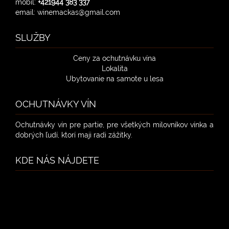
mobil:
+421944 383 337
email: winemackas@gmail.com
SLUŽBY
Ceny za ochutnávku vína
Lokalita
Ubytovanie na samote u lesa
OCHUTNÁVKY VÍN
Ochutnávky vín pre partie, pre všetkých milovníkov vínka a
dobrých ľudí, ktorí maji radi zážitky.
KDE NÁS NÁJDETE